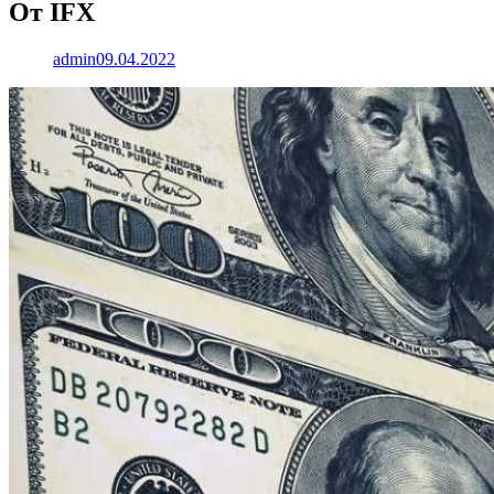
От IFX
admin
09.04.2022