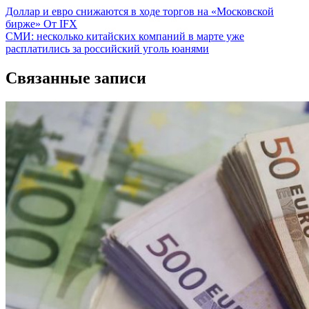
Навигация
Доллар и евро снижаются в ходе торгов на «Московской
бирже» От IFX
по
СМИ: несколько китайских компаний в марте уже
записям
расплатились за российский уголь юанями
Связанные записи