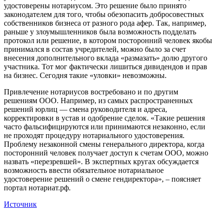
удостоверены нотариусом. Это решение было принято
законодателем для того, чтобы обезопасить добросовестных
собственников бизнеса от разного рода афер. Так, например,
раньше у злоумышленников была возможность подделать
протокол или решение, в котором посторонний человек якобы
принимался в состав учредителей, можно было за счет
внесения дополнительного вклада «размазать» долю другого
участника. Тот мог фактически лишиться дивидендов и прав
на бизнес. Сегодня такие «уловки» невозможны.
Привлечение нотариусов востребовано и по другим
решениям ООО. Например, из самых распространенных
решений юрлиц — смена руководителя и адреса,
корректировки в устав и одобрение сделок. «Такие решения
часто фальсифицируются или принимаются незаконно, если
не проходят процедуру нотариального удостоверения.
Проблему незаконной смены генерального директора, когда
посторонний человек получает доступ к счетам ООО, можно
назвать «перезревшей». В экспертных кругах обсуждается
возможность ввести обязательное нотариальное
удостоверение решений о смене гендиректора», – поясняет
портал нотариат.рф.
Источник