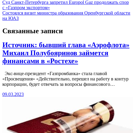
Навигация
Суд Санкт-Петербурга запретил Europol Gaz продолжать спор
с «Газпром экспортом»
по
Состоялся визит министра образования Оренбургской области
записям
на ЮАЗ
Связанные записи
Источник: бывший глава «Аэрофлота»
Михаил Полубояринов займется
финансами в «Ростехе»
Экс-вице-президент «Газпромбанка» стала главой
«Просвещения» «Действительно, перешел на работу в контур
корпорации, будет отвечать за вопросы финансового…
09.03.2023