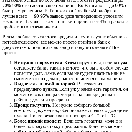
выдающего лишь до 60% цены авто, готовы предложить до
70%-90% стоимости вашей машины. Во Взаимно — до 90% с
быстрым решением. В Тинькофф и Creditors24 одобряют
лучше всего — 90-95% заявок, удовлетворяющих условиям
компании. Там же — самый низкий процент от 3% и работа с
проблемными заемщиками.
В чем вообще смысл этого кредита и чем он лучше обычного
потребительского, где можно просто прийти в банк с
документами, подписать договор и получить деньги? Все
просто.
Не нужны поручители
. Зачем поручители, если вы уже
оставляете банку гарантию того, что вы в любом случае
погасите долг. Даже, если вы не будете платить или не
сможете этого сделать, банку останется ваша машина.
Выдается с плохой историей
. Вытекает из
предыдущего пункта. Если уж у банка есть гарантия, он
может сквозь пальцы смотреть на ваш кредитный
рейтинг, долги и просрочки.
Проще получить
. Не нужно собирать большой
комплект документов, обычно даже справка о доходе не
нужна. Почти везде хватит паспорт и СТС с ПТС.
Более низкий процент
. Если есть гарантия, можно и
более лояльную ставку предложить. Конечно, можно
найти потребительский займ и с более низкими