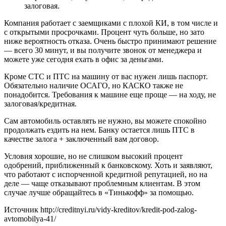
залоговая.
Компания работает с заемщиками с плохой КИ, в том числе и
с открытыми просрочками. Процент чуть больше, но зато
ниже вероятность отказа. Очень быстро принимают решение
— всего 30 минут, и вы получите звонок от менеджера и
можете уже сегодня ехать в офис за деньгами.
Кроме СТС и ПТС на машину от вас нужен лишь паспорт.
Обязательно наличие ОСАГО, но КАСКО также не
понадобится. Требования к машине еще проще — на ходу, не
залоговая/кредитная.
Сам автомобиль оставлять не нужно, вы можете спокойно
продолжать ездить на нем. Банку остается лишь ПТС в
качестве залога + заключенный вам договор.
Условия хорошие, но не слишком высокий процент
одобрений, приближенный к банковскому. Хоть и заявляют,
что работают с испорченной кредитной репутацией, но на
деле — чаще отказывают проблемным клиентам. В этом
случае лучше обращайтесь в «Тинькофф» за помощью.
Источник
http://creditnyi.ru/vidy-kreditov/kredit-pod-zalog-
avtomobilya-41/