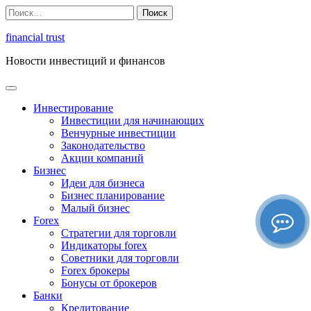
Перейти
Найти:
к
содержимому
financial trust
Новости инвестиций и финансов
Инвестирование
Инвестиции для начинающих
Венчурные инвестиции
Законодательство
Акции компаний
Бизнес
Идеи для бизнеса
Бизнес планирование
Малый бизнес
Forex
Стратегии для торговли
Индикаторы forex
Советники для торговли
Forex брокеры
Бонусы от брокеров
Банки
Кредитование