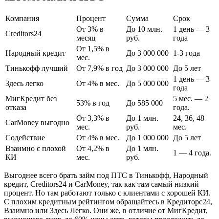
Компания
Процент
Сумма
Срок
От 3% в
До 10 млн.
1 день — 3
Creditors24
месяц
руб.
года
От 1,5% в
Народный кредит
До 3 000 000
1-3 года
мес.
Тинькофф лучший
От 7,9% в год
До 3 000 000
До 5 лет
1 день — 3
Здесь легко
От 4% в мес.
До 5 000 000
года
МигКредит без
5 мес. — 2
53% в год
До 585 000
отказа
года.
От 3,3% в
До 1 млн.
24, 36, 48
CarMoney выгодно
мес.
руб.
мес.
Содействие
От 4% в мес.
До 1 000 000
До 5 лет
Взаимно с плохой
От 4,2% в
До 1 млн.
1 — 4 года.
КИ
мес.
руб.
Выгоднее всего брать займ под ПТС в Тинькофф, Народный
кредит, Creditors24 и CarMoney, так как там самый низкий
процент. Но там работают только с клиентами с хорошей КИ.
С плохим кредитным рейтингом обращайтесь в Кредиторс24,
Взаимно или Здесь Легко. Они же, в отличие от МигКредит,