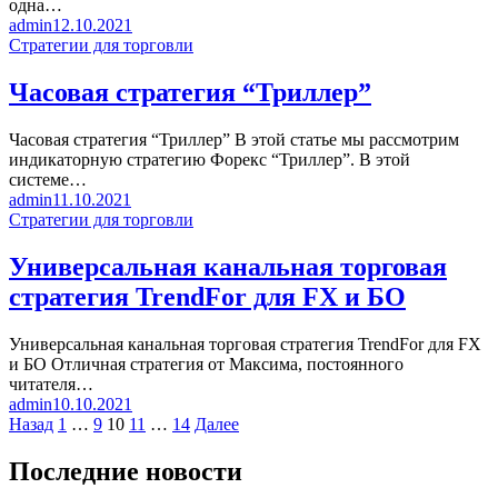
одна…
admin
12.10.2021
Стратегии для торговли
Часовая стратегия “Триллер”
Часовая стратегия “Триллер” В этой статье мы рассмотрим
индикаторную стратегию Форекс “Триллер”. В этой
системе…
admin
11.10.2021
Стратегии для торговли
Универсальная канальная торговая
стратегия TrendFor для FX и БО
Универсальная канальная торговая стратегия TrendFor для FX
и БО Отличная стратегия от Максима, постоянного
читателя…
admin
10.10.2021
Пагинация
Назад
1
…
9
10
11
…
14
Далее
записей
Последние новости