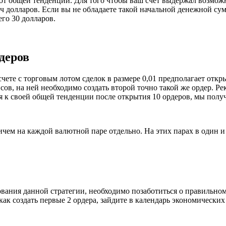
 от общей тенденции. Для того чтобы ваш счет выдержал возмож
яч долларов. Если вы не обладаете такой начальной денежной сум
го 30 долларов.
деров
чете с торговым лотом сделок в размере 0,01 предполагает откр
псов, на ней необходимо создать второй точно такой же ордер.
я к своей общей тенденции после открытия 10 ордеров, мы полу
ричем на каждой валютной паре отдельно. На этих парах в один 
вания данной стратегии, необходимо позаботиться о правильном 
как создать первые 2 ордера, зайдите в календарь экономических