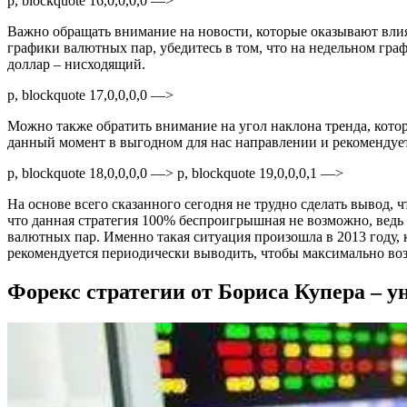
p, blockquote 16,0,0,0,0 —>
Важно обращать внимание на новости, которые оказывают влиян
графики валютных пар, убедитесь в том, что на недельном гра
доллар – нисходящий.
p, blockquote 17,0,0,0,0 —>
Можно также обратить внимание на угол наклона тренда, котор
данный момент в выгодном для нас направлении и рекомендуетс
p, blockquote 18,0,0,0,0 —> p, blockquote 19,0,0,0,1 —>
На основе всего сказанного сегодня не трудно сделать вывод, 
что данная стратегия 100% беспроигрышная не возможно, ведь 
валютных пар. Именно такая ситуация произошла в 2013 году,
рекомендуется периодически выводить, чтобы максимально воз
Форекс стратегии от Бориса Купера –