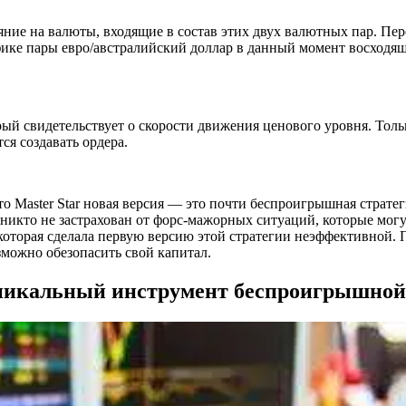
ие на валюты, входящие в состав этих двух валютных пар. Пере
фике пары евро/австралийский доллар в данный момент восходящ
ый свидетельствует о скорости движения ценового уровня. Толь
я создавать ордера.
что Master Star новая версия — это почти беспроигрышная страте
никто не застрахован от форс-мажорных ситуаций, которые могу
 которая сделала первую версию этой стратегии неэффективной
можно обезопасить свой капитал.
 уникальный инструмент беспроигрышной