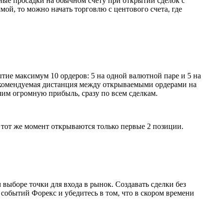
ные просадки на обычном счету при открытии сделок с
мой, то можно начать торговлю с центового счета, где
ытие максимум 10 ордеров: 5 на одной валютной паре и 5 на
 Рекомендуемая дистанция между открываемыми ордерами на
чим огромную прибыль, сразу по всем сделкам.
и тот же момент открываются только первые 2 позиции.
выборе точки для входа в рынок. Создавать сделки без
 событий Форекс и убедитесь в том, что в скором времени