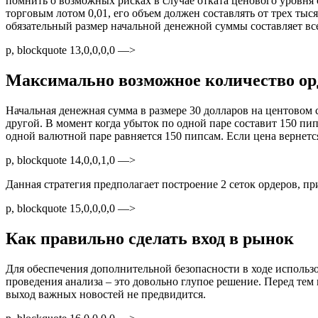
помнить о возможных рисках в случае отката ценового уровня
торговым лотом 0,01, его объем должен составлять от трех тыс
обязательный размер начальной денежной суммы составляет все
p, blockquote 13,0,0,0,0 —>
Максимально возможное количество ор
Начальная денежная сумма в размере 30 долларов на центовом с
другой. В момент когда убыток по одной паре составит 150 пи
одной валютной паре равняется 150 пипсам. Если цена вернетс
p, blockquote 14,0,0,1,0 —>
Данная стратегия предполагает построение 2 сеток ордеров, п
p, blockquote 15,0,0,0,0 —>
Как правильно сделать вход в рынок
Для обеспечения дополнительной безопасности в ходе использо
проведения анализа – это довольно глупое решение. Перед тем 
выход важных новостей не предвидится.