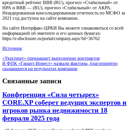
кредитный рейтинг BBB (RU), прогноз «Стабильный» от
НРА и BBB — (RU), прогноз «Стабильный» от АКРА.
Неаудированная консолидированная отчетность по МСФО за
2021 год доступна на сайте компании.
На сайте Интерфакс-ЦРКИ Вы можете ознакомиться со всей
информацией об эмитенте и его ценных бумагах:
https://e-disclosure.ru/portal/company.aspx?id=36762
Источник
Навигация
«Укрспирт» прекращает выполнение контрактов
В ФПК «Гарант-Инвест» назвали факторы, благоприятно
по
сказавшиеся на результатах компании
записям
Связанные записи
Конференция «Сила четырех»
CORE.XP соберет ведущих экспертов и
игроков рынка недвижимости 18
февраля 2025 года