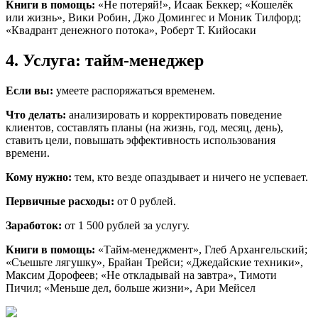
Книги в помощь:
«Не потеряй!», Исаак Беккер; «Кошелёк
или жизнь», Вики Робин, Джо Домингес и Моник Тилфорд;
«Квадрант денежного потока», Роберт Т. Кийосаки
4. Услуга: тайм-менеджер
Если вы:
умеете распоряжаться временем.
Что делать:
анализировать и корректировать поведение
клиентов, составлять планы (на жизнь, год, месяц, день),
ставить цели, повышать эффективность использования
времени.
Кому нужно:
тем, кто везде опаздывает и ничего не успевает.
Первичные расходы:
от 0 рублей.
Заработок:
от 1 500 рублей за услугу.
Книги в помощь:
«Тайм-менеджмент», Глеб Архангельский;
«Съешьте лягушку», Брайан Трейси; «Джедайские техники»,
Максим Дорофеев; «Не откладывай на завтра», Тимоти
Пичил; «Меньше дел, больше жизни», Ари Мейсел