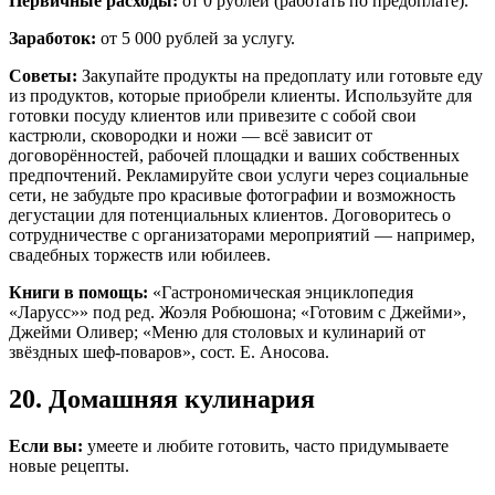
Первичные расходы:
от 0 рублей (работать по предоплате).
Заработок:
от 5 000 рублей за услугу.
Советы:
Закупайте продукты на предоплату или готовьте еду
из продуктов, которые приобрели клиенты. Используйте для
готовки посуду клиентов или привезите с собой свои
кастрюли, сковородки и ножи — всё зависит от
договорённостей, рабочей площадки и ваших собственных
предпочтений. Рекламируйте свои услуги через социальные
сети, не забудьте про красивые фотографии и возможность
дегустации для потенциальных клиентов. Договоритесь о
сотрудничестве с организаторами мероприятий — например,
свадебных торжеств или юбилеев.
Книги в помощь:
«Гастрономическая энциклопедия
«Ларусс»» под ред. Жоэля Робюшона; «Готовим с Джейми»,
Джейми Оливер; «Меню для столовых и кулинарий от
звёздных шеф-поваров», сост. Е. Аносова.
20. Домашняя кулинария
Если вы:
умеете и любите готовить, часто придумываете
новые рецепты.