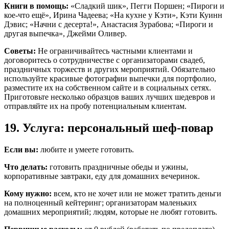
Книги в помощь:
«Сладкий шик», Пегги Поршен; «Пироги и
кое-что ещё», Ирина Чадеева; «На кухне у Кэти», Кэти Куинн
Дэвис; «Начни с десерта!», Анастасия Зурабова; «Пироги и
другая выпечка», Джейми Оливер.
Советы:
Не ограничивайтесь частными клиентами и
договоритесь о сотрудничестве с организаторами свадеб,
праздничных торжеств и других мероприятий. Обязательно
используйте красивые фотографии выпечки для портфолио,
разместите их на собственном сайте и в социальных сетях.
Приготовьте несколько образцов ваших лучших шедевров и
отправляйте их на пробу потенциальным клиентам.
19. Услуга: персональный шеф-повар
Если вы:
любите и умеете готовить.
Что делать:
готовить праздничные обеды и ужины,
корпоративные завтраки, еду для домашних вечеринок.
Кому нужно:
всем, кто не хочет или не может тратить деньги
на полноценный кейтеринг; организаторам маленьких
домашних мероприятий; людям, которые не любят готовить.