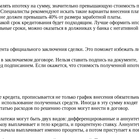
млять ипотеку на сумму, значительно превышающую стоимость п
Специалисты рекомендуют искать такие варианты внесения плат
не должен превышать 40% от размера заработной платы.
акой срок кредитования будет подходящим. Лучше оформить ипот
ьные сроки, можно оказаться в должниках у банка с негативной
ента официального заключения сделки. Это поможет избежать л
 в заключаемом договоре. Нельзя ставить подпись на документе,
ед подписанием. Если окажется, что стоимость полученной ипоте
 кредита, прописывается не только график внесения обязательн
за использование полученных средств. Иногда в эту сумму входят
статью расходов по решению сторон могут внести в договор.
 платежи могут быть двух видов: дифференцированные и аннуи
азу выплачивает и тело кредита, и процентную ставку. Аннуит
 сначала выплачивает именно проценты, а потом приступает к п