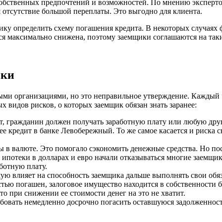
собственных предпочтений и возможностей. По мнению экспертов
 отсутствие большой переплаты. Это выгодно для клиента.
ку определить схему погашения кредита. В некоторых случаях 
ся максимально снижена, поэтому заемщики соглашаются на таки
еки
ми организациями, но это неправильное утверждение. Каждый 
х видов рисков, о которых заемщик обязан знать заранее:
т, гражданин должен получать заработную плату или любую др
ее кредит в банке Левобережный. То же самое касается и риска
 в валюте. Это помогало сэкономить денежные средства. Но пост
ипотеки в долларах и евро начали отказываться многие заемщи
ботную плату.
ю влияет на способность заемщика дальше выполнять свои обяз
стью погашен, залоговое имущество находится в собственности 
то при снижении ее стоимости денег на это не хватит.
ребовать немедленно досрочно погасить оставшуюся задолженнос