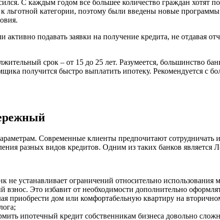
ся. С каждым годом все большее количество граждан хотят пода
к льготной категории, поэтому были введены новые программы. 
овия.
активно подавать заявки на получение кредита, не отдавая отче
лжительный срок – от 15 до 25 лет. Разумеется, большинство бан
аемщика получится быстро выплатить ипотеку. Рекомендуется с 
бережный
 параметрам. Современные клиенты предпочитают сотрудничать
ния разных видов кредитов. Одним из таких банков является 
нк не устанавливает ограничений относительно использования 
ый взнос. Это избавит от необходимости дополнительно оформлят
Желая приобрести дом или комфортабельную квартиру на вторич
лога;
мить ипотечный кредит собственникам бизнеса довольно сложн