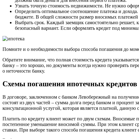
должны быть деньги для внесения первого платежа.
Узнать точную стоимость недвижимости. Не нужно офор
Определить оптимальное соотношение платежа и дохода. 
бюджете. В общей сложности размер вносимых платежей 
Выбрать срок. Каждый заемщик самостоятельно решает, к
безопасный вариант. Если оформлять кредит под минимал
Помните и о необходимости выбора способа погашения до мом
Обратите внимание, что полная стоимость кредита указывается
банку – это хорошо, но документы всегда нужно проверять пер
о неточности банку.
Схемы погашения ипотечных кредитов
В договоре, заключенном с банком Левобережный на получение
состоят из двух частей – сумма долга перед банком и процент 
консультационной услугой, которая является платной, данную 
Платить по кредиту клиент может по двум схемам. Вносимые
постепенное уменьшение вносимой суммы. При этом клиент ср
ставки. При выборе такого способа погашения кредита клиент