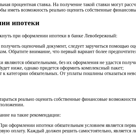
ьная процентная ставка. На получение такой ставки могут расс
чтобы иметь возможность реально оценить собственные финансов
нии ипотеки
икнуть при оформлении ипотеки в банке Левобережный:
ы получить оценочный документ, следует заручиться помощью о
ком. Обратите внимание, что первый вариант более предпочтит
и являются обязательными, без их оформления не удастся получ
 будет ниже, однако придется оформить комплексный пакет;
т к категории обязательных. От уплаты пошлины отказаться нев
стараться реально оценить собственные финансовые возможности
 положении.
мание на такие рекомендации:
. При оформлении ипотеки обязательным условием является перв
ервую оплату. Каждый должен решить самостоятельно, является 