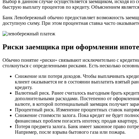
Выбор в данном случае осуществляется заемщиком, исходя из 
быструю выплату процентов по кредиту. Объяснением является
Банк Левобережный обычно предоставляет возможность заемщи
доступную схему. При этом процентная ставка часто оказывает
Риски заемщика при оформлении ипот
Обычно понятие «риски» связывают исключительно с кредитны
столкнуться с определенными рисками. Есть несколько основны
Снижение или потеря доходов. Чтобы выплачивать креди
клиент оказывается не в состоянии выплатить взятый ран
кредиту.
Валютный риск. Ранее считалось выгодным брать кредиты
дополнительными расходами. Постепенно от оформления 
валюте, в которой потенциальный заемщик получает зара
Процентный риск. Изменение процентных ставок напряму
Снижение стоимости залога. Пока кредит не будет полно
финансовых проблем погасить ипотеку, продав квартиру, 
Потеря предмета залога. Банк имеет законное право пот
Например, после взрыва бытового газа или пожара.