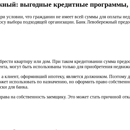
жный: выгодные кредитные программы, 
ри условии, что гражданин не имеет всей суммы для оплаты не
росу выбора подходящей организации. Банк Левобережный пред
рести квартиру или дом. При таком кредитовании сумма предос
нта, могут быть использованы только для приобретения недвиж
, а клиент, оформивший ипотеку, является должником. Поэтому 
жет использовать по назначению, но оформить право собственно
ски для банка.
 права на собственность заемщику. Это может стать причиной от