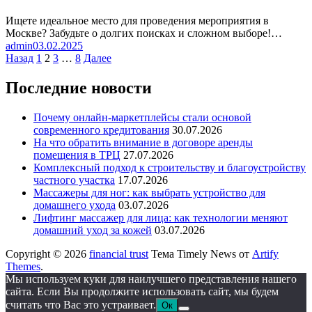
Ищете идеальное место для проведения мероприятия в
Москве? Забудьте о долгих поисках и сложном выборе!…
admin
03.02.2025
Пагинация
Назад
1
2
3
…
8
Далее
записей
Последние новости
Почему онлайн-маркетплейсы стали основой
современного кредитования
30.07.2026
На что обратить внимание в договоре аренды
помещения в ТРЦ
27.07.2026
Комплексный подход к строительству и благоустройству
частного участка
17.07.2026
Массажеры для ног: как выбрать устройство для
домашнего ухода
03.07.2026
Лифтинг массажер для лица: как технологии меняют
домашний уход за кожей
03.07.2026
Copyright © 2026
financial trust
Тема Timely News от
Artify
Themes
.
Мы используем куки для наилучшего представления нашего
сайта. Если Вы продолжите использовать сайт, мы будем
считать что Вас это устраивает.
Ок